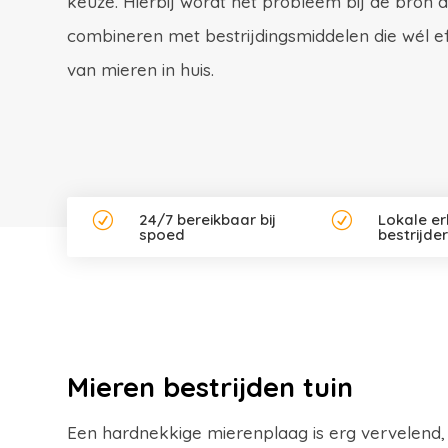
keuze. Hierbij wordt het probleem bij de bron a
combineren met bestrijdingsmiddelen die wél effe
van mieren in huis.
R
24/7 bereikbaar bij
R
Lokale e
spoed
bestrijde
Mieren bestrijden tuin
Een hardnekkige mierenplaag is erg vervelend, 