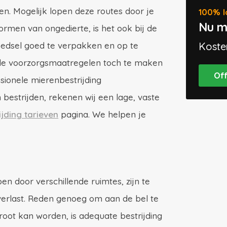
n. Mogelijk lopen deze routes door je
100% l
Nu m
vormen van ongedierte, is het ook bij de
voedsel goed te verpakken en op te
Koste
lle voorzorgsmaatregelen toch te maken
Of
ionele mierenbestrijding
bestrijden, rekenen wij een lage, vaste
jding tarieven
pagina. We helpen je
pen door verschillende ruimtes, zijn te
verlast. Reden genoeg om aan de bel te
oot kan worden, is adequate bestrijding