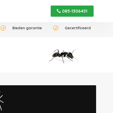
085-1306451
R
Bieden garantie
R
Gecertificeerd