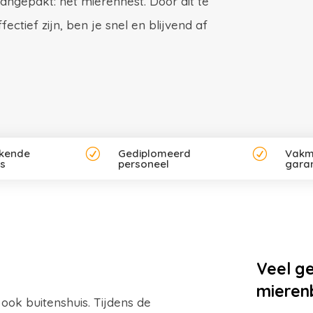
angepakt: het mierennest. Door dit te
ctief zijn, ben je snel en blijvend af
rkende
R
Gediplomeerd
R
Vakm
rs
personeel
garan
Veel g
mierenb
ook buitenshuis. Tijdens de