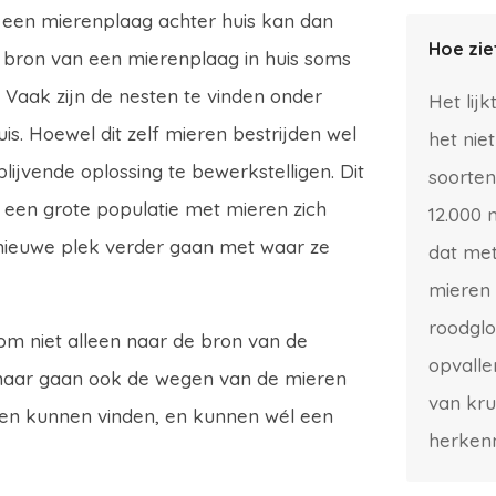
n een mierenplaag achter huis kan dan
Hoe zie
e bron van een mierenplaag in huis soms
er. Vaak zijn de nesten te vinden onder
Het lij
uis. Hoewel dit zelf mieren bestrijden wel
het nie
blijvende oplossing te bewerkstelligen. Dit
soorten
 een grote populatie met mieren zich
12.000 
nieuwe plek verder gaan met waar ze
dat met
mieren 
roodglo
om niet alleen naar de bron van de
opvalle
, maar gaan ook de wegen van de mieren
van kru
ren kunnen vinden, en kunnen wél een
herkenn