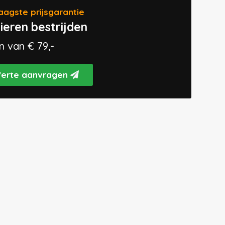
aagste prijsgarantie
ieren bestrijden
n van € 79,-
ferte aanvragen